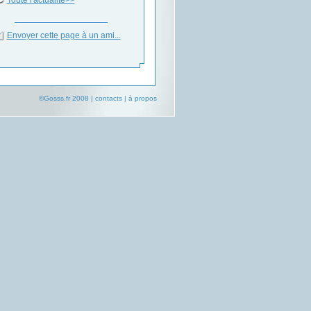
Envoyer cette page à un ami...
©Gosss.fr 2008 |
contacts
|
à propos